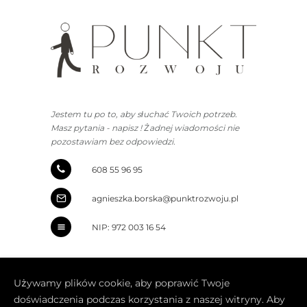
Jestem tu po to, aby słuchać Twoich potrzeb.
Masz pytania - napisz !
Żadnej wiadomości nie
pozostawiam bez odpowiedzi.
608
55
96
95
agnieszka.borska@punktrozwoju.pl
NIP: 972 003 16 54
Używamy plików cookie, aby poprawić Twoje
doświadczenia podczas korzystania z naszej witryny. Aby