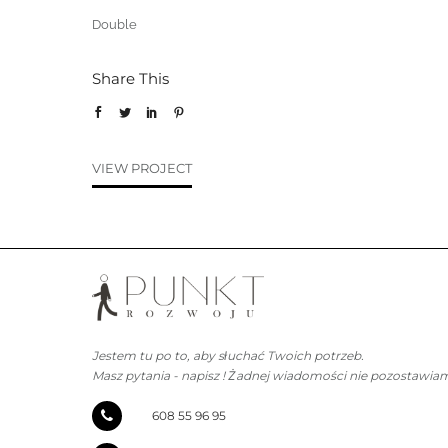
Double
Share This
VIEW PROJECT
Jestem tu po to, aby słuchać Twoich potrzeb.
Masz pytania - napisz !
Żadnej wiadomości nie pozostawiam
608
55
96
95